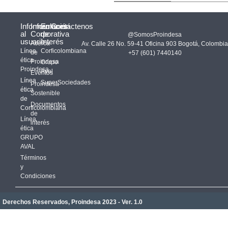
Información
Información
Enlaces
Contáctenos
al
Corporativa
de
@SomosProindesa
usuario
Interés
Acerca
Av. Calle 26 No. 59-41 Oficina 903 Bogotá, Colombia
Línea
Corficolombiana
de
+57 (601) 7440140
ética
Proindesa
Grupo
Proindesa
Aval
Eventos
Línea
SuperSociedades
Proindesa
ética
Sostenible
de
Documentos
Corficolombiana
de
Línea
interés
ética
GRUPO
AVAL
Términos
y
Condiciones
Derechos Reservados, Proindesa 2023 - Ver. 1.0