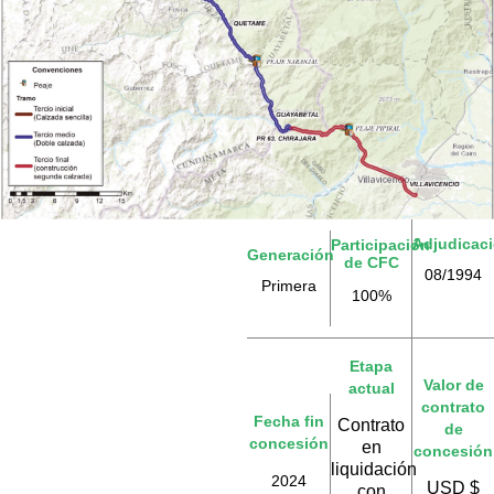
Adjudicac
Participación
Generación
de CFC
08/1994
Primera
100%
Etapa
Valor de
actual
contrato
Fecha fin
Contrato
de
concesión
en
concesión
liquidación
2024
USD $
con