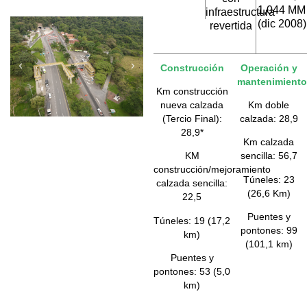
1,044 MM
infraestructura
(dic 2008)
revertida
Construcción
Operación y
mantenimiento
Km construcción
nueva calzada
Km doble
(Tercio Final):
calzada: 28,9
28,9*
Km calzada
KM
sencilla: 56,7
construcción/mejoramiento
Túneles: 23
calzada sencilla:
(26,6 Km)
22,5
Puentes y
Túneles: 19 (17,2
pontones: 99
km)
(101,1 km)
Puentes y
pontones: 53 (5,0
km)