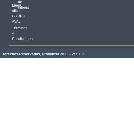
de
Línea
interés
ética
GRUPO
AVAL
Términos
y
Condiciones
Derechos Reservados, Proindesa 2023 - Ver. 1.0