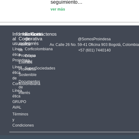
seguimiento…
ver más
Información
Información
Enlaces
Contáctenos
al
Corporativa
de
@SomosProindesa
usuario
Interés
Acerca
Av. Calle 26 No. 59-41 Oficina 903 Bogotá, Colombia
Línea
Corficolombiana
de
+57 (601) 7440140
ética
Proindesa
Grupo
Proindesa
Aval
Eventos
Línea
SuperSociedades
Proindesa
ética
Sostenible
de
Documentos
Corficolombiana
de
Línea
interés
ética
GRUPO
AVAL
Términos
y
Condiciones