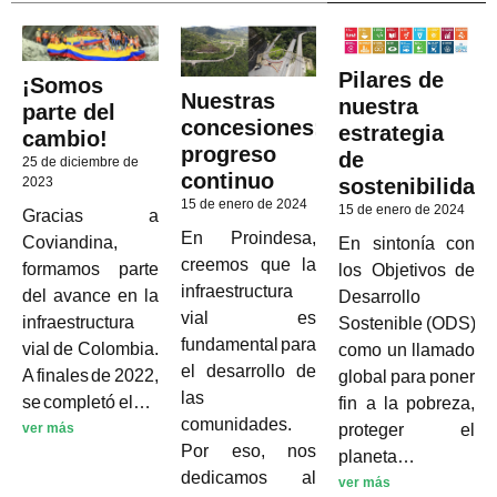
Pilares de
¡Somos
Nuestras
nuestra
parte del
concesiones:
estrategia
cambio!
progreso
de
25 de diciembre de
continuo
sostenibilidad
2023
15 de enero de 2024
15 de enero de 2024
Gracias a
En Proindesa,
Coviandina,
En sintonía con
creemos que la
formamos parte
los Objetivos de
infraestructura
del avance en la
Desarrollo
vial es
infraestructura
Sostenible (ODS),
fundamental para
vial de Colombia.
como un llamado
el desarrollo de
A finales de 2022,
global para poner
las
se completó el…
fin a la pobreza,
comunidades.
proteger el
ver más
Por eso, nos
planeta…
dedicamos al
ver más