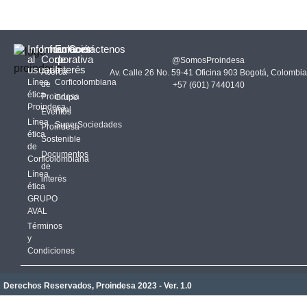
Información
Información
Enlaces
Contáctenos
al
Corporativa
de
@SomosProindesa
usuario
Interés
Acerca
Av. Calle 26 No. 59-41 Oficina 903 Bogotá, Colombia
Línea
Corficolombiana
de
+57 (601) 7440140
ética
Proindesa
Grupo
Proindesa
Aval
Eventos
Línea
SuperSociedades
Proindesa
ética
Sostenible
de
Documentos
Corficolombiana
de
Línea
interés
ética
GRUPO
AVAL
Términos
y
Condiciones
Derechos Reservados, Proindesa 2023 - Ver. 1.0