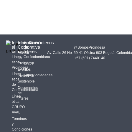
Información
Información
Enlaces
Contáctenos
al
Corporativa
de
@SomosProindesa
usuario
Interés
Acerca
Av. Calle 26 No. 59-41 Oficina 903 Bogotá, Colombia
Línea
Corficolombiana
de
+57 (601) 7440140
ética
Proindesa
Grupo
Proindesa
Aval
Eventos
Línea
SuperSociedades
Proindesa
ética
Sostenible
de
Documentos
Corficolombiana
de
Línea
interés
ética
GRUPO
AVAL
Términos
y
Condiciones