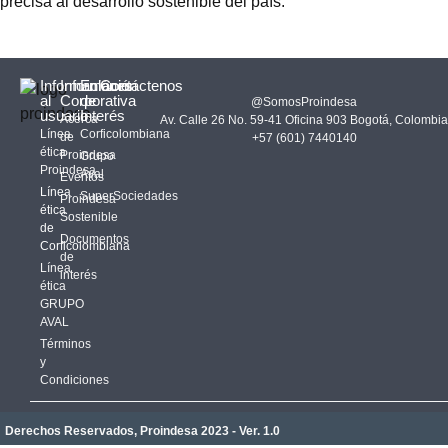
precisa al desarrollo sostenible del país.
Información
Información
Enlaces
Contáctenos
al
Corporativa
de
@SomosProindesa
usuario
Interés
Acerca
Av. Calle 26 No. 59-41 Oficina 903 Bogotá, Colombia
Línea
Corficolombiana
de
+57 (601) 7440140
ética
Proindesa
Grupo
Proindesa
Aval
Eventos
Línea
SuperSociedades
Proindesa
ética
Sostenible
de
Documentos
Corficolombiana
de
Línea
interés
ética
GRUPO
AVAL
Términos
y
Condiciones
Derechos Reservados, Proindesa 2023 - Ver. 1.0