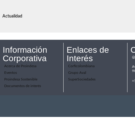
Actualidad
Información
Enlaces de
C
Corporativa
Interés
@
Acerca de Proindesa
Corficolombiana
A
9
Eventos
Grupo Aval
Proindesa Sostenible
SuperSociedades
+
Documentos de interés