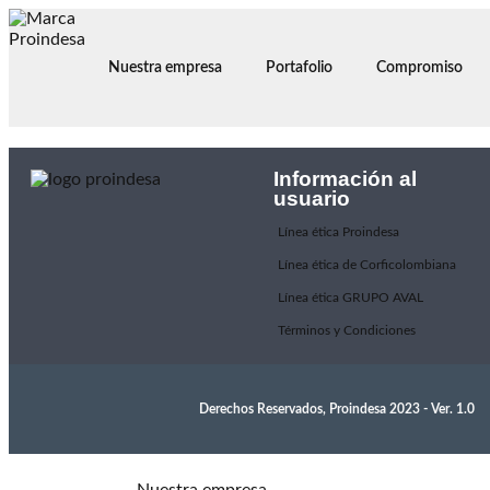
Nuestra empresa
Portafolio
Compromiso
Información al
usuario
Línea ética Proindesa
Línea ética de Corficolombiana
Línea ética GRUPO AVAL
Términos y Condiciones
Derechos Reservados, Proindesa 2023 - Ver. 1.0