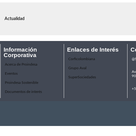
Actualidad
Información
Enlaces de Interés
C
Corporativa
Corficolombiana
@S
Acerca de Proindesa
Grupo Aval
Av
Eventos
90
SuperSociedades
Proindesa Sostenible
+5
Documentos de interés