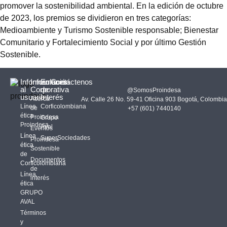
promover la sostenibilidad ambiental. En la edición de octubre
de 2023, los premios se dividieron en tres categorías:
Medioambiente y Turismo Sostenible responsable; Bienestar
Comunitario y Fortalecimiento Social y por último Gestión
Sostenible.
Información
Información
Enlaces
Contáctenos
al
Corporativa
de
@SomosProindesa
usuario
Interés
Acerca
Av. Calle 26 No. 59-41 Oficina 903 Bogotá, Colombia
Línea
Corficolombiana
de
+57 (601) 7440140
ética
Proindesa
Grupo
Proindesa
Aval
Eventos
Línea
SuperSociedades
Proindesa
ética
Sostenible
de
Documentos
Corficolombiana
de
Línea
interés
ética
GRUPO
AVAL
Términos
y