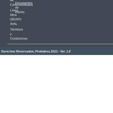
de
Documentos
Corficolombiana
de
Línea
interés
ética
GRUPO
AVAL
Términos
y
Condiciones
Derechos Reservados, Proindesa 2023 - Ver. 1.0