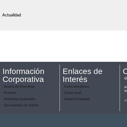
Actualidad
 GRI 2025
Información
Enlaces de
C
Corporativa
Interés
@
Acerca de Proindesa
Corficolombiana
A
9
Eventos
Grupo Aval
Proindesa Sostenible
SuperSociedades
+
Documentos de interés