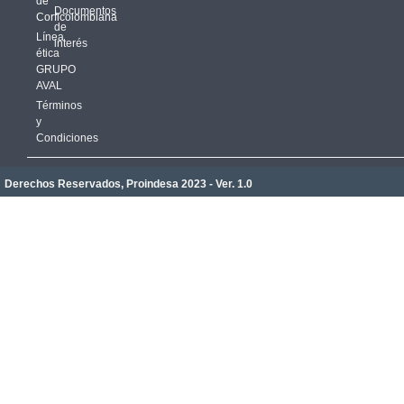
de
Documentos
Corficolombiana
de
Línea
interés
ética
GRUPO
AVAL
Términos
y
Condiciones
Derechos Reservados, Proindesa 2023 - Ver. 1.0