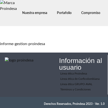
Nuestra empresa
Portafolio
Compromiso
Informe de gestión 2022
informe-gestion-proindesa
Información al
usuario
Línea ética Proindesa
Línea ética de Corficolombiana
Línea ética GRUPO AVAL
Términos y Condiciones
Derechos Reservados, Proindesa 2023 - Ver. 1.0