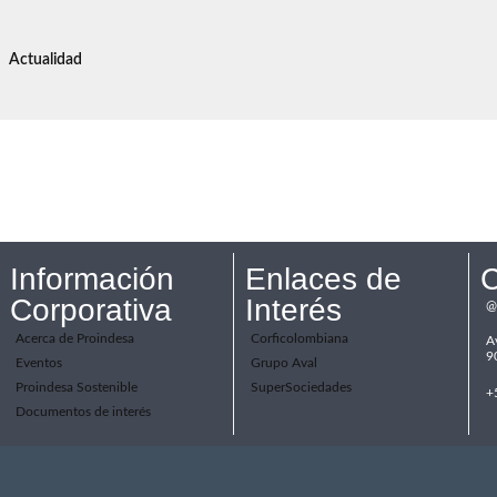
Actualidad
Información
Enlaces de
C
Corporativa
Interés
@
Acerca de Proindesa
Corficolombiana
A
9
Eventos
Grupo Aval
Proindesa Sostenible
SuperSociedades
+
Documentos de interés