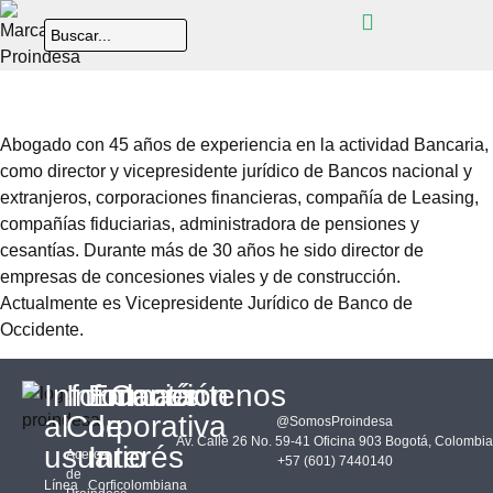
Abogado con 45 años de experiencia en la actividad Bancaria,
como director y vicepresidente jurídico de Bancos nacional y
extranjeros, corporaciones financieras, compañía de Leasing,
compañías fiduciarias, administradora de pensiones y
cesantías. Durante más de 30 años he sido director de
empresas de concesiones viales y de construcción.
Actualmente es Vicepresidente Jurídico de Banco de
Occidente.
Información
Información
Enlaces
Contáctenos
al
Corporativa
de
@SomosProindesa
Av. Calle 26 No. 59-41 Oficina 903 Bogotá, Colombia
usuario
Interés
Acerca
+57 (601) 7440140
de
Línea
Corficolombiana