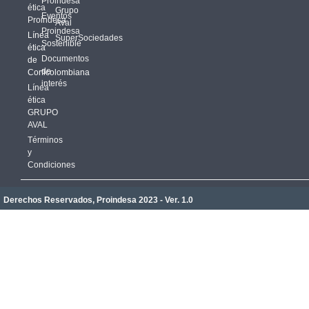
Proindesa
ética
Grupo
Eventos
Proindesa
Aval
Proindesa
Línea
SuperSociedades
Sostenible
ética
Documentos
de
de
Corficolombiana
interés
Línea
ética
GRUPO
AVAL
Términos
y
Condiciones
Derechos Reservados, Proindesa 2023 - Ver. 1.0