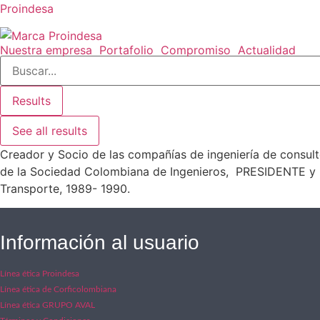
Proindesa
Nuestra empresa
Portafolio
Compromiso
Actualidad
Search
...
Results
See all results
Creador y Socio de las compañías de ingeniería de con
de la Sociedad Colombiana de Ingenieros, PRESIDENTE y mi
Transporte, 1989- 1990.
Información al usuario
Línea ética Proindesa
Línea ética de Corficolombiana
Línea ética GRUPO AVAL