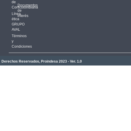
de
Documentos
Corficolombiana
de
Línea
interés
ética
GRUPO
AVAL
Términos
y
Condiciones
Derechos Reservados, Proindesa 2023 - Ver. 1.0