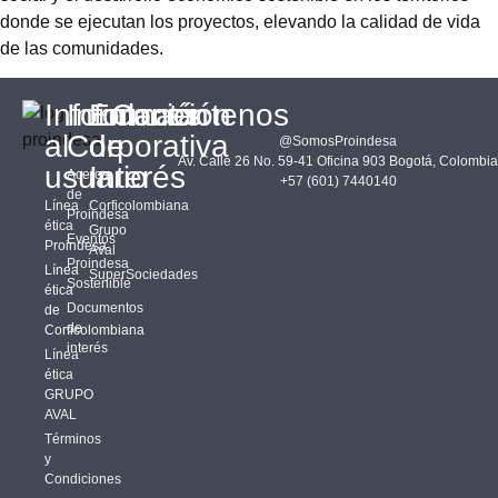
donde se ejecutan los proyectos, elevando la calidad de vida
de las comunidades.
Información
Información
Enlaces
Contáctenos
al
Corporativa
de
@SomosProindesa
Av. Calle 26 No. 59-41 Oficina 903 Bogotá, Colombia
usuario
Interés
Acerca
+57 (601) 7440140
de
Línea
Corficolombiana
Proindesa
ética
Grupo
Eventos
Proindesa
Aval
Proindesa
Línea
SuperSociedades
Sostenible
ética
Documentos
de
de
Corficolombiana
interés
Línea
ética
GRUPO
AVAL
Términos
y
Condiciones