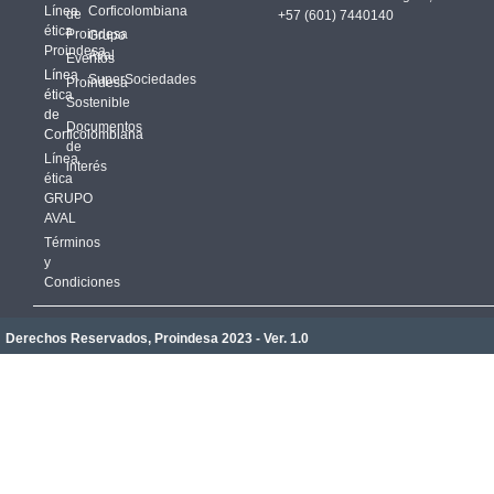
Línea
Corficolombiana
de
+57 (601) 7440140
ética
Proindesa
Grupo
Proindesa
Aval
Eventos
Línea
SuperSociedades
Proindesa
ética
Sostenible
de
Documentos
Corficolombiana
de
Línea
interés
ética
GRUPO
AVAL
Términos
y
Condiciones
Derechos Reservados, Proindesa 2023 - Ver. 1.0