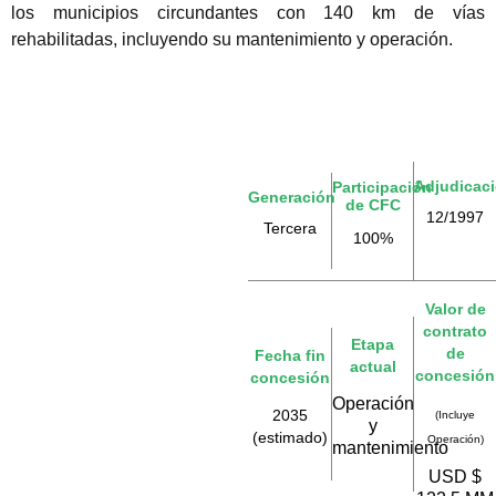
los municipios circundantes con 140 km de vías
rehabilitadas, incluyendo su mantenimiento y operación.
Adjudicac
Participación
Generación
de CFC
12/1997
Tercera
100%
Valor de
contrato
Etapa
de
Fecha fin
actual
concesión
concesión
Operación
2035
(Incluye
y
(estimado)
Operación)
mantenimiento
USD $