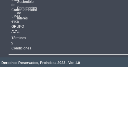
Sostenible
de
Documentos
Corficolombiana
de
Línea
interés
ética
GRUPO
AVAL
Términos
y
Condiciones
Derechos Reservados, Proindesa 2023 - Ver. 1.0