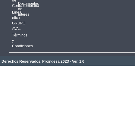
de
Documentos
Corficolombiana
de
Línea
interés
ética
GRUPO
AVAL
Términos
y
Condiciones
Derechos Reservados, Proindesa 2023 - Ver. 1.0